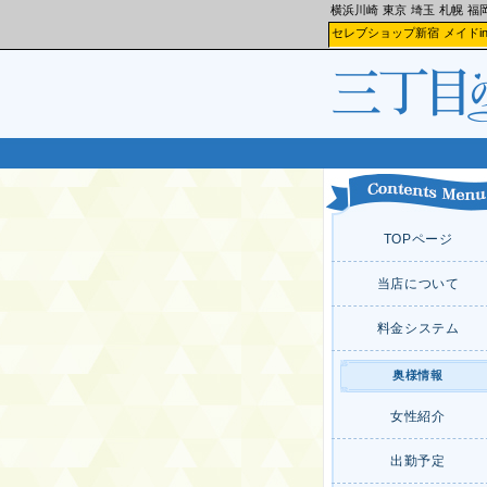
横浜川崎
東京
埼玉
札幌
福
セレブショップ新宿
メイドi
TOPページ
当店について
料金システム
奥様情報
女性紹介
出勤予定