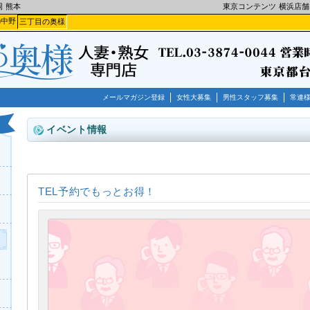
岡
熊本
東京コンテンツ
横浜店舗
n中野
三丁目の奥様
メールマガジン登録
女性大募集
男性スタッフ募集
常連
イベント情報
TEL予約でもっとお得！