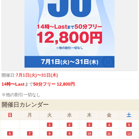
開催日:
7月1日(火)〜31日(木)
14時〜Last
まで
50分フリー 12,800円
※他の割引一切なし
開催日カレンダー
日
月
火
水
木
金
土
1
2
3
4
5
6
7
8
9
10
11
12